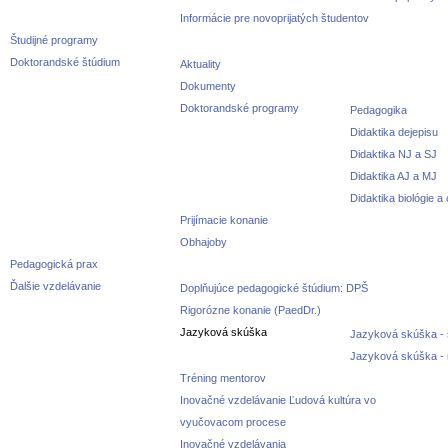
Informácie pre novoprijatých študentov
Študijné programy
Doktorandské štúdium
Aktuality
Dokumenty
Doktorandské programy
Pedagogika
Didaktika dejepisu
Didaktika NJ a SJ
Didaktika AJ a MJ
Didaktika biológie a
Prijímacie konanie
Obhajoby
Pedagogická prax
Ďalšie vzdelávanie
Doplňujúce pedagogické štúdium: DPŠ
Rigorózne konanie (PaedDr.)
Jazyková skúška
Jazyková skúška - 
Jazyková skúška -
Tréning mentorov
Inovačné vzdelávanie Ľudová kultúra vo
vyučovacom procese
Inovačné vzdelávania