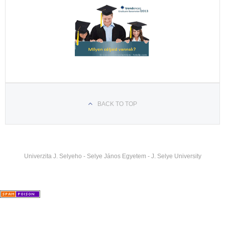
BACK TO TOP
Univerzita J. Selyeho - Selye János Egyetem - J. Selye University