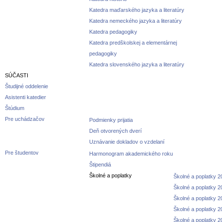
Katedra maďarského jazyka a literatúry
Katedra nemeckého jazyka a literatúry
Katedra pedagogiky
Katedra predškolskej a elementárnej
pedagogiky
Katedra slovenského jazyka a literatúry
SÚČASTI
Študijné oddelenie
Asistenti katedier
Štúdium
Pre uchádzačov
Podmienky prijatia
Deň otvorených dverí
Uznávanie dokladov o vzdelaní
Pre študentov
Harmonogram akademického roku
Štipendiá
Školné a poplatky
Školné a poplatky 
Školné a poplatky 
Školné a poplatky 
Školné a poplatky 
Školné a poplatky 