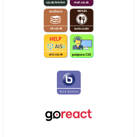
PaedDr. Patrik Baka, PhD.
Varianty zážitkovo orientovanej výučby literatúry
Mgr. Anita Tóth-Bakos, PhD.
Kognitívny rozvoj v predškolskom veku
Mgr. Anita Tóth-Bakos, PhD.
Rola kreslenia v poznávaní detí nižšieho školského
veku
Mgr. Anita Tóth-Bakos, PhD.
Pedagogika nadania v teórii a praxi
PaedDr. Beáta Kiss, PhD.
Prieskum postojov k výberu školy
Úloha vzdelávania v materinskom jazyku v zachovaní
identity detí maďarskej národnosti