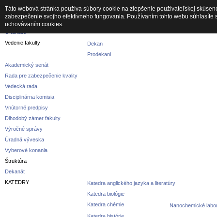
Táto webová stránka používa súbory cookie na zlepšenie používateľskej skúseno
zabezpečenie svojho efektívneho fungovania. Používaním tohto webu súhlasíte 
Fakulta
uchovávaním cookies.
O fakulte
Vedenie fakulty
Dekan
Prodekani
Akademický senát
Rada pre zabezpečenie kvality
Vedecká rada
Disciplinárna komisia
Vnútorné predpisy
Dlhodobý zámer fakulty
Výročné správy
Úradná výveska
Vyberové konania
Štruktúra
Dekanát
KATEDRY
Katedra anglického jazyka a literatúry
Katedra biológie
Katedra chémie
Nanochemické labor
Katedra histórie