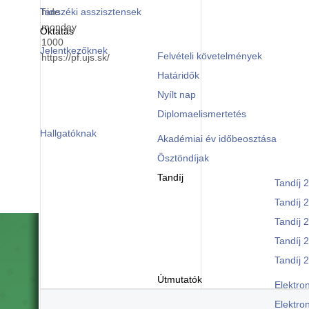
Témavezető: doc. 
Tanszéki asszisztensek
hide
monday
Oktatás
PaedDr. Jónás Korné
1000
A disszertáció cím
Jelentkezőknek
Felvételi követelmények
https://pf.ujs.sk/
Témavezető: doc. 
Határidők
Mgr. Kiss Orsolya (
Nyílt nap
A disszertáció cím
Diplomaelismertetés
Témavezető: doc. 
Hallgatóknak
Akadémiai év időbeosztása
Ösztöndíjak
Tandíj
Tandíj 
Tandíj 
Tandíj 
Tandíj 
Tandíj 
Útmutatók
Elektron
Elektro