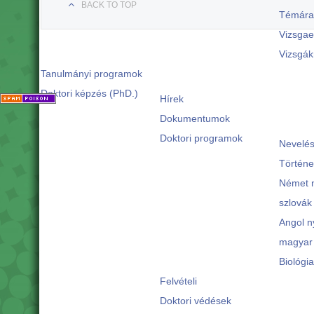
BACK TO TOP
Témára 
Vizsga
Vizsgák
Tanulmányi programok
Doktori képzés (PhD.)
Hírek
Dokumentumok
Doktori programok
Nevelé
Történe
Német n
szlovák
Angol n
magyar 
Biológi
Felvételi
Doktori védések