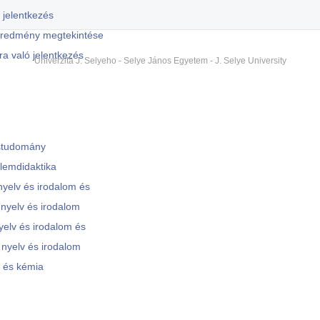
jelentkezés
eredmény megtekintése
ra való jelentkezés
Univerzita J. Selyeho - Selye János Egyetem - J. Selye University
studomány
lemdidaktika
yelv és irodalom és
 nyelv és irodalom
yelv és irodalom és
nyelv és irodalom
a és kémia