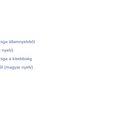
zsga államnyelvből
 nyelv)
zsga a kisebbség
ől (magyar nyelv)