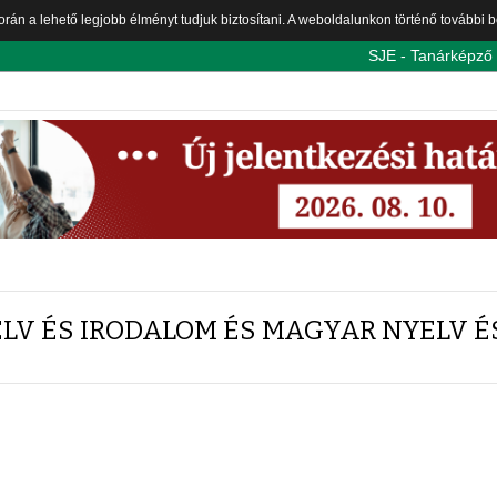
orán a lehető legjobb élményt tudjuk biztosítani. A weboldalunkon történő további
SJE - Tanárképző
LV ÉS IRODALOM ÉS MAGYAR NYELV É