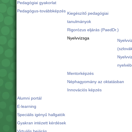
Pedagógiai gyakorlat
Pedagógus-továbbképzés
Kiegészítő pedagógiai
tanulmányok
Rigorózus eljárás (PaedDr.)
Nyelvvizsga
Nyelvvi
(szlovák
Nyelvvi
nyelvéb
Mentorképzés
Néphagyomány az oktatásban
Innovációs képzés
Alumni portál
E-learning
Speciális igényű hallgatók
Gyakran intézett kérdések
Virtuális bejárás