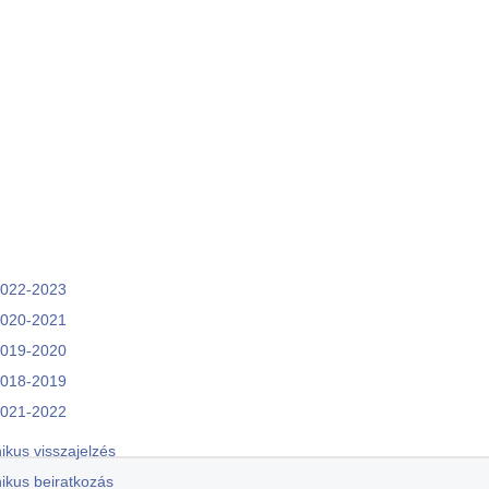
Mgr. Polgár Anikó, PhD.
lia (1. évf., levelező)
e: Az irodalmi olvasás módszertani dilemmái a médiumközi térben
Nagy Péter, PhD.
1. évf., levelező)
e: Önszabályozó tanulás az angol nyelvórán és azon kívül a középisko
PaedDr. Puskás Andrea, PhD.
2022-2023
2020-2021
2019-2020
2018-2019
2021-2022
ikus visszajelzés
nikus beiratkozás