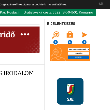
OK
 böngészéssel hozzájárul a cookie-k használatához.
 Kar, Postacím: Bratislavská cesta 3322, SK-94501 Komárno
E-JELENTKEZÉS
S IRODALOM