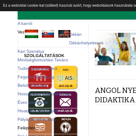
Ez a weboldal cookie-kat (sütiket) használ azért, hogy weboldalunk használata s
A kar
A karról
Vezetőség
Dékán
Dékánhelyettesek
Kari Szenátus
SZOLGÁLTATÁSOK
Minőségbiztosítási Tanács
Tudományos Tanács
Fegyelmi Bizottság
Belső előírások
ANGOL NYE
Hosszú távú fejlesztési terv
DIDAKTIKA
Éves jelentések
Hivatali közlemények
Pályázati felhívások
Felépítés